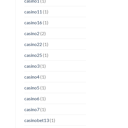
casino1
(1)
casino11
(1)
casino16
(1)
casino2
(2)
casino22
(1)
casino25
(1)
casino3
(1)
casino4
(1)
casino5
(1)
casino6
(1)
casino7
(1)
casinobet13
(1)