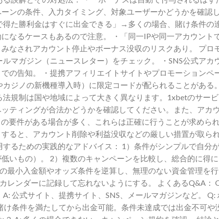
ペーンの条件、入力タイミング、対象ユーザーかどうかを確認
で得た勝利金はすぐに出金できる」→多くの場合、賭け条件の
になるケースもあるので注意。 ・「同一IPや同一アカウント
みなされアカウント停止やボーナス没収のリスクあり。 プロ
ールマガジン（ニュースレター）をチェック。 ・SNS公式アカ
agramなど）での告知。 ・提携アフィリエイトサイトやプロモーションペ
やカジノの新機種導入時）に限定コードが配られることがある
法規制は国や地域によって大きく異なります。1xbetのサー
ベッティングが合法かどうかを確認してください。また、アカ
）の要件がある場合が多く、これらは正確に行うことが求めら
とすると、アカウント削除や利益没収などの厳しい措置が取ら
用するための実践的なアドバイス： 1）条件がシンプルで自分
低いもの）。 2）複数のキャンペーンを比較し、総合的に得に
際の最小入金額やオッズ条件を逆算し、無理のない資金管理を行
カレンダーに記録して忘れないようにする。 よくあるQ&A： Q
: 公式サイト、提携サイト、SNS、メールマガジンなど。 Q: 
には賭け条件を満たしてから出金可能。条件未達成では出金不可や