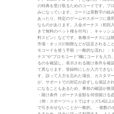
の特典を受け取るためのコードです。プ
みになっています。コードは英数字の組
あったり、特定のゲームやスポーツに適用
なものがあります。入金ボーナス（初回
きで無料のベット権を付与）、キャッシ
料スピン）などです。各種ボーナスには
市場・オッズの制限などが設定されることが
モコードを使う手順（一般的な流れ）： 1
ナス”や“プロモコード”欄にコードを入力
るのを確認し、表示される賭け条件を確認
て異なります。登録時にしか入力できな
す。誤って入力を忘れた場合、カスタマ
が、サポートでの対応が必ずしも保証さ
になることもあるため、事前の確認が推奨
・賭け条件（ボーナス金額を何倍賭ける必
（例：スポーツベットではオッズ1.4以
で引き出せないことが一般的。 ・複数の
あるため、法令に従って利用する。 よく