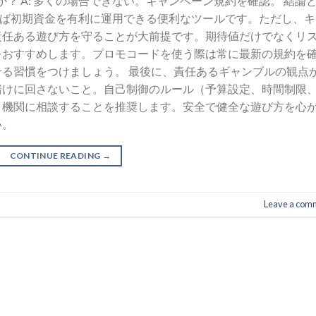
か？ A: 多くの場合できない。キャンペーン規約を確認。 結論
すれば初期資金を有利に運用できる便利なツールです。ただし、
責任ある遊び方を守ることが大前提です。期待値だけでなくリ
をおすすめします。プロモコードを使う際は常に最新の規約を
る習慣をつけましょう。 最後に、責任あるギャンブルの観点
賭けに回さないこと。自己制御のルール（予算設定、時間制限
ト機関に相談することを推奨します。安全で健全な遊び方を心
い。
CONTINUE READING
→
Leave a com