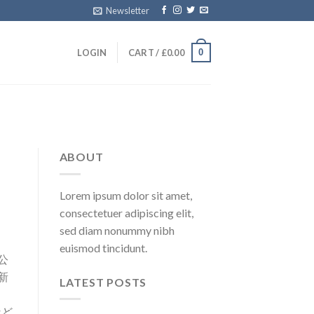
Newsletter
0
LOGIN
CART /
£
0.00
ABOUT
Lorem ipsum dolor sit amet,
consectetuer adipiscing elit,
sed diam nonummy nibh
euismod tincidunt.
公
最新
LATEST POSTS
さ
など