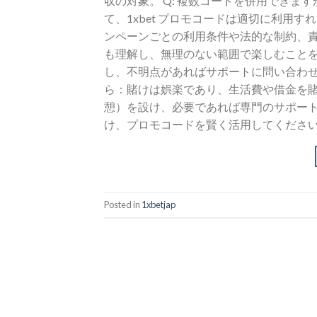
収の対象。 Q: 複数コードを併用できます
て、1xbet プロモコードは適切に利用
ンペーンごとの利用条件や法的な制約、
も理解し、無理のない範囲で楽しむこと
し、不明点があればサポートに問い合わせ
ら：賭けは娯楽であり、生活費や借金を
憩）を設け、必要であれば専門のサポー
け、プロモコードを賢く活用してくださ
Posted in
1xbetjap