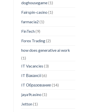
doghousegame
(1)
Fairspin-casino
(1)
farmacia2
(1)
FinTech
(9)
Forex Trading
(2)
how does generative ai work
(1)
IT Vacancies
(3)
IT Вакансії
(6)
IT Образование
(14)
jaya9casino
(1)
Jetton
(1)