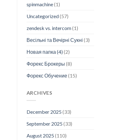
spinmachine
(1)
Uncategorized
(57)
zendesk vs. intercom
(1)
Весільні та Вечірні Сукні
(3)
Новая папка (4)
(2)
Форекс Брокеры
(8)
Форекс Обучение
(15)
ARCHIVES
December 2025
(33)
September 2025
(33)
August 2025
(110)