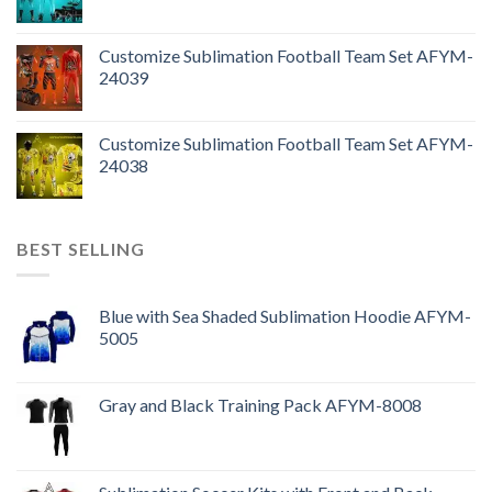
Customize Sublimation Football Team Set AFYM-
24039
Customize Sublimation Football Team Set AFYM-
24038
BEST SELLING
Blue with Sea Shaded Sublimation Hoodie AFYM-
5005
Gray and Black Training Pack AFYM-8008