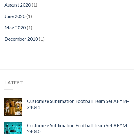
August 2020
(1)
June 2020
(1)
May 2020
(1)
December 2018
(1)
LATEST
Customize Sublimation Football Team Set AFYM-
24041
Customize Sublimation Football Team Set AFYM-
24040