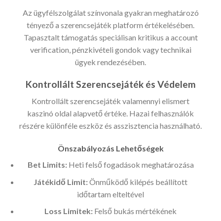
Az ügyfélszolgálat színvonala gyakran meghatározó
tényező a szerencsejáték platform értékelésében.
Tapasztalt támogatás speciálisan kritikus a account
verification, pénzkivételi gondok vagy technikai
ügyek rendezésében.
Kontrollált Szerencsejáték és Védelem
Kontrollált szerencsejáték valamennyi elismert
kaszinó oldal alapvető értéke. Hazai felhasználók
részére különféle eszköz és asszisztencia használható.
Önszabályozás Lehetőségek
Bet Limits:
Heti felső fogadások meghatározása
Játékidő Limit:
Önműködő kilépés beállított
időtartam elteltével
Loss Limitek:
Felső bukás mértékének