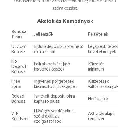
felhasználó felfedezze a ízlésének leginkább tetsző
szórakozást.
Akciók és Kampányok
Bónusz
Jellemzők
Feltételek
Típus
Üdvözlő
Induló deposit-ra elérhető
Legkisebb tétek
Bónusz
extra kredit
követelmények
No
Feliratkozásért járó
Kifizetés
Deposit
ingyenes összeg
minimum
Bónusz
Free
Ingyenes pörgetések
Kifizetések
Spins
kiválasztott játékgépen
váltási szabályok
Reload
Ismételt deposit-okra
Heti limitek
Bónusz
kapható plusz
Hűséges vendégeknek
VIP
Aktivitás alapú
szóló exkluzív
Rendszer
rendszer
szolgáltatások