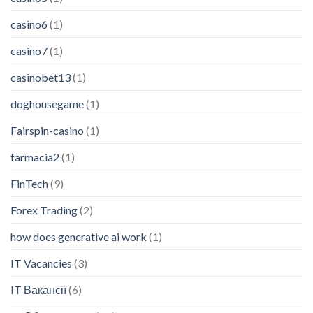
casino6
(1)
casino7
(1)
casinobet13
(1)
doghousegame
(1)
Fairspin-casino
(1)
farmacia2
(1)
FinTech
(9)
Forex Trading
(2)
how does generative ai work
(1)
IT Vacancies
(3)
IT Вакансії
(6)