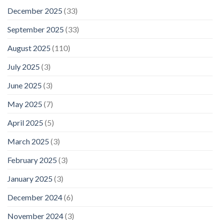
December 2025
(33)
September 2025
(33)
August 2025
(110)
July 2025
(3)
June 2025
(3)
May 2025
(7)
April 2025
(5)
March 2025
(3)
February 2025
(3)
January 2025
(3)
December 2024
(6)
November 2024
(3)