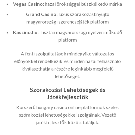
Vegas Casino:
hazai örökséggel büszkélkedő márka
Grand Casino:
luxus szórakozást nyújtó
magyarországi szerencsejáték platform
Kaszino.hu:
Tisztán magyarországi nyelven működő
platform
A fenti szolgáltatások mindegyike változatos
előnyökkel rendelkezik, és minden hazai felhasználó
kiválaszthatja a részére leginkább megfelelő
lehetőséget.
Szórakozási Lehetőségek és
Játékfejlesztők
Korszerű hungary casino online platformok széles
szórakozási lehetőségekkel szolgálnak. Vezető
játékfejlesztők között találjuk: