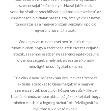
szerencsejáték élménnyel. Hazai játékosok
vonatkozásában speciálisan izgalmas elképzelhető az
ehhez hasonló oldalak használata, amelyeknél a hazai
támogatás és a magyarországi pénzügyi opciók
egyaránt használhatóak.
Összegezve, minden esetben őrizzük meg a
tudatunkban, hogy a szerencsejáték élvezet céljából
létezik, és semmi esetben ne szerencsejátékozzunk
olyan összeggel, amelynek elvesztése komoly
pénzügyi nehézségeket okozna.
Ez a cikk a nyári időszakban került elkészítésre és
aktuális adatokat foglalja magában a magyar
szerencsejáték iparágról. Főszerkesztőnk illetve
teamünk rendszeresen aktualizálják cikkeinket, hogy
minden esetben a legmegbízhatóbb felvilágosítást
nyújthassuk olvasóinknak.