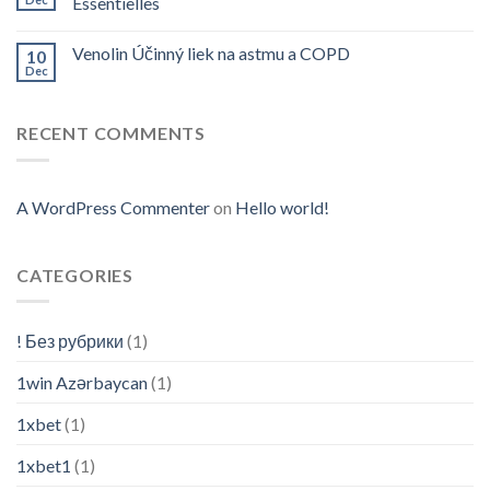
Essentielles
Venolin Účinný liek na astmu a COPD
10
Dec
RECENT COMMENTS
A WordPress Commenter
on
Hello world!
CATEGORIES
! Без рубрики
(1)
1win Azərbaycan
(1)
1xbet
(1)
1xbet1
(1)