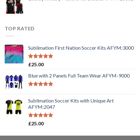
TOP RATED
Sublimation First Nation Soccer Kits AFYM:3000
Rated
5.00
£
25.00
out of 5
Blue with 2 Panels Full Team Wear AFYM-9000
Rated
5.00
out of 5
Sublimation Soccer Kits with Unique Art
AFYM:2047
Rated
5.00
£
25.00
out of 5