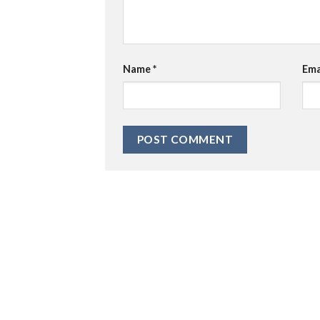
Name
*
Ema