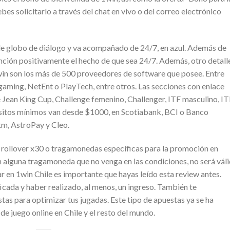
es solicitarlo a través del chat en vivo o del correo electrónico
e globo de diálogo y va acompañado de 24/7, en azul. Además de
ención positivamente el hecho de que sea 24/7. Además, otro detall
1win son los más de 500 proveedores de software que posee. Entre
aming, NetEnt o PlayTech, entre otros. Las secciones con enlace
e Jean King Cup, Challenge femenino, Challenger, ITF masculino, I
sitos mínimos van desde $1000, en Scotiabank, BCI o Banco
tm, AstroPay y Cleo.
 rollover x30 o tragamonedas específicas para la promoción en
en alguna tragamoneda que no venga en las condiciones, no será vál
ar en 1win Chile es importante que hayas leído esta review antes.
ficada y haber realizado, al menos, un ingreso. También te
as para optimizar tus jugadas. Este tipo de apuestas ya se ha
de juego online en Chile y el resto del mundo.