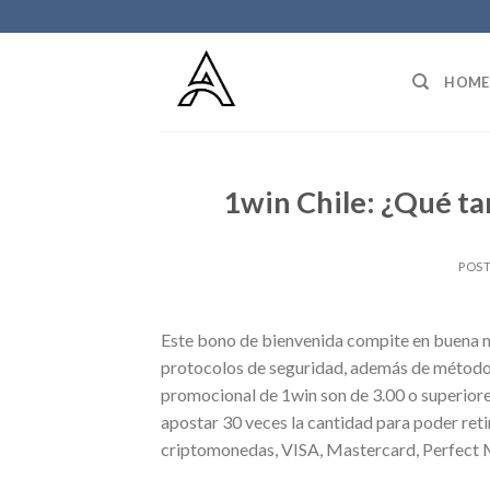
Skip
to
content
HOME
1win Chile: ¿Qué ta
POS
Este bono de bienvenida compite en buena m
protocolos de seguridad, además de métodos
promocional de 1win son de 3.00 o superiore
apostar 30 veces la cantidad para poder ret
criptomonedas, VISA, Mastercard, Perfect 