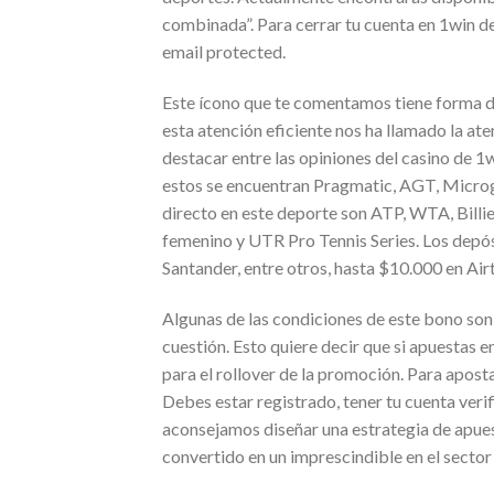
combinada”. Para cerrar tu cuenta en 1win deb
email protected.
Este ícono que te comentamos tiene forma d
esta atención eficiente nos ha llamado la at
destacar entre las opiniones del casino de 
estos se encuentran Pragmatic, AGT, Microg
directo en este deporte son ATP, WTA, Billi
femenino y UTR Pro Tennis Series. Los depó
Santander, entre otros, hasta $10.000 en Air
Algunas de las condiciones de este bono son
cuestión. Esto quiere decir que si apuestas 
para el rollover de la promoción. Para apost
Debes estar registrado, tener tu cuenta veri
aconsejamos diseñar una estrategia de apuest
convertido en un imprescindible en el sector 