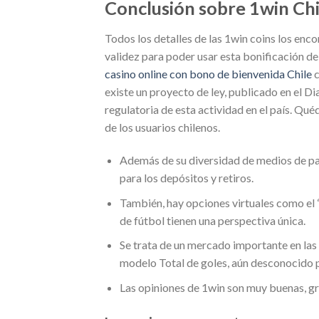
Conclusión sobre 1win Chi
Todos los detalles de las 1win coins los enco
validez para poder usar esta bonificación de 
casino online con bono de bienvenida Chile
c
existe un proyecto de ley, publicado en el Di
regulatoria de esta actividad en el país. Qu
de los usuarios chilenos.
Además de su diversidad de medios de pag
para los depósitos y retiros.
También, hay opciones virtuales como el 
de fútbol tienen una perspectiva única.
Se trata de un mercado importante en las 
modelo Total de goles, aún desconocido 
Las opiniones de 1win son muy buenas, gr