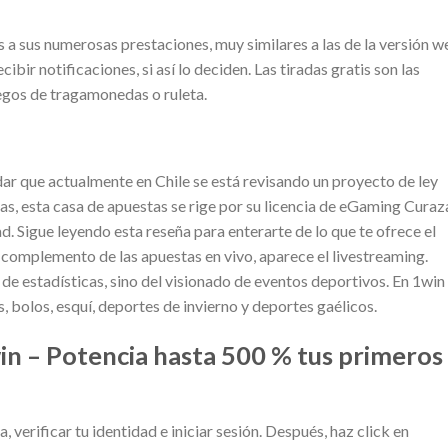
 a sus numerosas prestaciones, muy similares a las de la versión w
bir notificaciones, si así lo deciden. Las tiradas gratis son las
uegos de tragamonedas o ruleta.
dar que actualmente en Chile se está revisando un proyecto de ley
tras, esta casa de apuestas se rige por su licencia de eGaming Cura
ad. Sigue leyendo esta reseña para enterarte de lo que te ofrece el
complemento de las apuestas en vivo, aparece el livestreaming.
de estadísticas, sino del visionado de eventos deportivos. En 1win
 bolos, esquí, deportes de invierno y deportes gaélicos.
n – Potencia hasta 500 % tus primeros
 verificar tu identidad e iniciar sesión. Después, haz click en