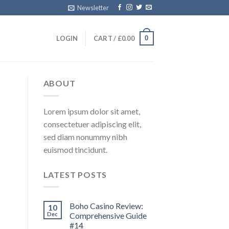
Newsletter
0
LOGIN
CART /
£
0.00
ABOUT
Lorem ipsum dolor sit amet,
consectetuer adipiscing elit,
sed diam nonummy nibh
euismod tincidunt.
LATEST POSTS
Boho Casino Review:
10
Dec
Comprehensive Guide
#14