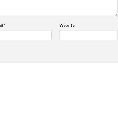
il
*
Website