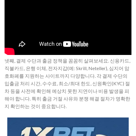
넷째, 결제 수단과 출금 정책을 꼼꼼히 살펴보세요. 신용카드,
직불카드, 은행 이체, 전자지갑(예: Skrill, Neteller), 심지어 암
호화폐를 지원하는 사이트까지 다양합니다. 각 결제 수단의
입출금 처리 시간, 수수료, 최소/최대 한도, 신원확인(KYC) 절
차 등을 사전에 확인해 예상치 못한 지연이나 비용 발생을 피
해야 합니다. 특히 출금 거절 사유와 분쟁 해결 절차가 명확한
지 확인하는 것이 중요합니다.