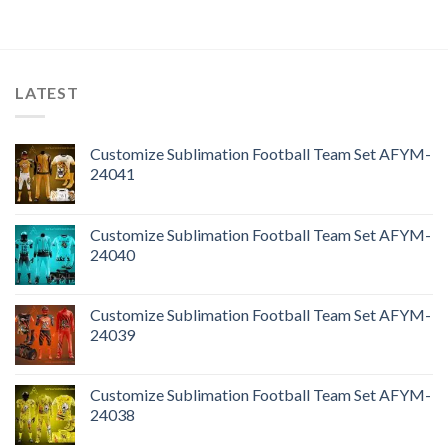
LATEST
Customize Sublimation Football Team Set AFYM-
24041
Customize Sublimation Football Team Set AFYM-
24040
Customize Sublimation Football Team Set AFYM-
24039
Customize Sublimation Football Team Set AFYM-
24038