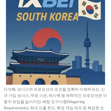
다섯째, 보너스와 프로모션의 조건을 정확히 이해하세요. 신
규 가입 보너스, 무료 스핀, 캐시백 등 매력적인 프로모션은 이
용자 유입을 높이지만, 베팅 요구사항(Wagering
Requirements), 최대 인출 한도, 특정 게임 제외 등 복잡한 조