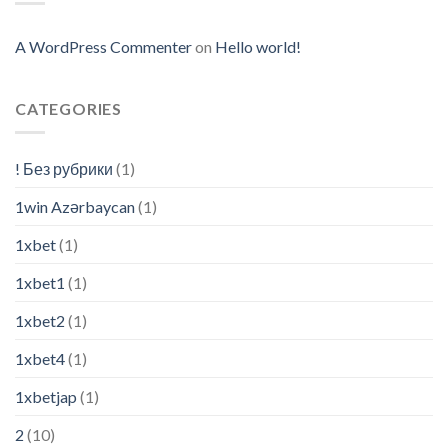
A WordPress Commenter
on
Hello world!
CATEGORIES
! Без рубрики
(1)
1win Azərbaycan
(1)
1xbet
(1)
1xbet1
(1)
1xbet2
(1)
1xbet4
(1)
1xbetjap
(1)
2
(10)