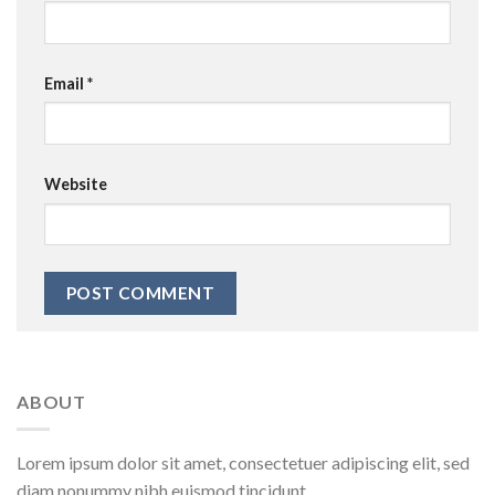
Email
*
Website
ABOUT
Lorem ipsum dolor sit amet, consectetuer adipiscing elit, sed
diam nonummy nibh euismod tincidunt.