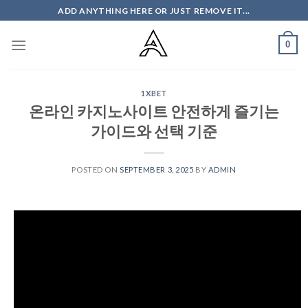
Skip
ADD ANYTHING HERE OR JUST REMOVE IT...
to
content
0
1XBET
온라인 카지노사이트 안전하게 즐기는
가이드와 선택 기준
POSTED ON
SEPTEMBER 3, 2025
BY
ADMIN