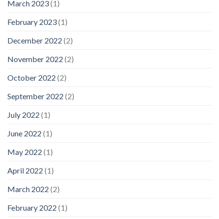
March 2023
(1)
February 2023
(1)
December 2022
(2)
November 2022
(2)
October 2022
(2)
September 2022
(2)
July 2022
(1)
June 2022
(1)
May 2022
(1)
April 2022
(1)
March 2022
(2)
February 2022
(1)