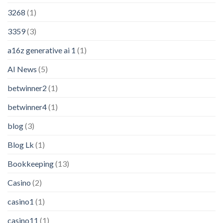
3268
(1)
3359
(3)
a16z generative ai 1
(1)
AI News
(5)
betwinner2
(1)
betwinner4
(1)
blog
(3)
Blog Lk
(1)
Bookkeeping
(13)
Casino
(2)
casino1
(1)
casino11
(1)