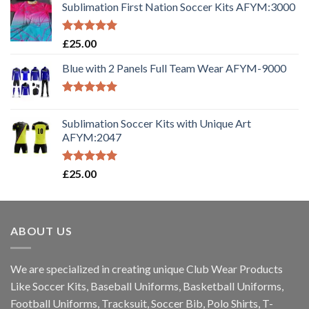
Sublimation First Nation Soccer Kits AFYM:3000
Rated
5.00
£
25.00
out of 5
Blue with 2 Panels Full Team Wear AFYM-9000
Rated
5.00
out of 5
Sublimation Soccer Kits with Unique Art
AFYM:2047
Rated
5.00
£
25.00
out of 5
ABOUT US
We are specialized in creating unique Club Wear Products
Like Soccer Kits, Baseball Uniforms, Basketball Uniforms,
Football Uniforms, Tracksuit, Soccer Bib, Polo Shirts, T-