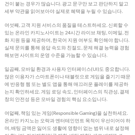
건이 붙는 경우가 많습니다. 광고 문구만 보고 판단하지 말고
세부 약관을 읽어보아야 실제로 혜택을 누릴 수 있습니다.
여섯째, 고객 지원 서비스의 품질을 테스트하세요. 신뢰할 수
있는 온라인 카지노사이트는 24시간 라이브 채팅, 이메일, 전
화 지원 등을 제공하며, 한국어 지원 여부도 확인해야 합니다.
실제 문의를 통해 응답 속도와 친절도, 문제 해결 능력을 경험
해보면 사이트의 운영 수준을 가늠할 수 있습니다.
일곱째, 모바일 환경과 사용자 인터페이스(UI)도 중요합니다.
많은 이용자가 스마트폰이나 태블릿으로 게임을 즐기기 때문
에 반응형 웹 또는 별도 앱을 통해 매끄러운 플레이를 제공하
는지 확인하세요. 게임 로딩 속도, 인터페이스의 직관성, 결제
창의 안전성 등은 모바일 경험의 핵심 요소입니다.
여덟째, 책임 있는 게임(Responsible Gaming)을 실천하세요.
온라인 카지노는 오락과 엔터테인먼트 목적이 우선이어야 하
며, 배팅 금액은 잃어도 생활에 영향이 없는 범위 내로 설정해