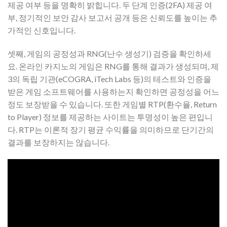
제공 여부 등을 명확히 밝힙니다. 두 단계 인증(2FA) 제공 여
부, 정기적인 보안 감사 보고서 공개 등은 신뢰도를 높이는 추
가적인 신호입니다.
셋째, 게임의 공정성과 RNG(난수 생성기) 검증을 확인하세
요. 온라인 카지노의 게임은 RNG를 통해 결과가 생성되며, 제
3의 독립 기관(eCOGRA, iTech Labs 등)의 테스트와 인증을
받은 게임 소프트웨어를 사용하는지 확인하면 공정성을 어느
정도 보장받을 수 있습니다. 또한 게임별 RTP(환수율, Return
to Player) 정보를 제공하는 사이트는 투명성이 높은 편입니
다. RTP는 이론적 장기 평균 수익률을 의미하므로 단기간의
결과를 보장하지는 않습니다.