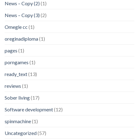
News – Copy (2)
(1)
News – Copy (3)
(2)
Omegle cc
(1)
oreginadiploma
(1)
pages
(1)
porngames
(1)
ready_text
(13)
reviews
(1)
Sober living
(17)
Software development
(12)
spinmachine
(1)
Uncategorized
(57)