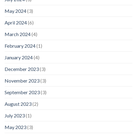
May 2024
(3)
April 2024
(6)
March 2024
(4)
February 2024
(1)
January 2024
(4)
December 2023
(3)
November 2023
(3)
September 2023
(3)
August 2023
(2)
July 2023
(1)
May 2023
(3)