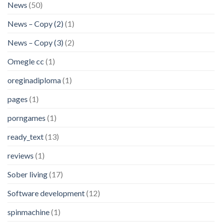
News
(50)
News – Copy (2)
(1)
News – Copy (3)
(2)
Omegle cc
(1)
oreginadiploma
(1)
pages
(1)
porngames
(1)
ready_text
(13)
reviews
(1)
Sober living
(17)
Software development
(12)
spinmachine
(1)