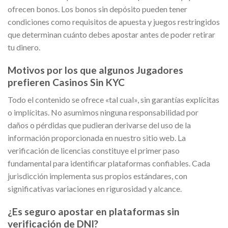
ofrecen bonos. Los bonos sin depósito pueden tener
condiciones como requisitos de apuesta y juegos restringidos
que determinan cuánto debes apostar antes de poder retirar
tu dinero.
Motivos por los que algunos Jugadores
prefieren Casinos Sin KYC
Todo el contenido se ofrece «tal cual», sin garantías explícitas
o implícitas. No asumimos ninguna responsabilidad por
daños o pérdidas que pudieran derivarse del uso de la
información proporcionada en nuestro sitio web. La
verificación de licencias constituye el primer paso
fundamental para identificar plataformas confiables. Cada
jurisdicción implementa sus propios estándares, con
significativas variaciones en rigurosidad y alcance.
¿Es seguro apostar en plataformas sin
verificación de DNI?