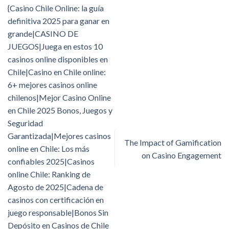
{Casino Chile Online: la guía
definitiva 2025 para ganar en
grande|CASINO DE
JUEGOS|Juega en estos 10
casinos online disponibles en
Chile|Casino en Chile online:
6+ mejores casinos online
chilenos|Mejor Casino Online
en Chile 2025 Bonos, Juegos y
Seguridad
Garantizada|Mejores casinos
The Impact of Gamification
online en Chile: Los más
on Casino Engagement
confiables 2025|Casinos
online Chile: Ranking de
Agosto de 2025|Cadena de
casinos con certificación en
juego responsable|Bonos Sin
Depósito en Casinos de Chile