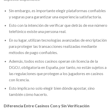
Sin embargo, es importante elegir plataformas confiables
y seguras para garantizar una experiencia satisfactoria.
Esto con la intención de verificar que detrás de ese número
telefónico existe una persona real.
En su lugar, utilizan tecnologías avanzadas de encriptación
para proteger las transacciones realizadas mediante
métodos de pago confiables.
Además, todos estos casinos operan sin licencia de la
DGOJ, obligatoria en España, por tanto, no están sujetos a
las regulaciones que protegen a los jugadores en casinos
con licencia.
Esto implica no solo elegir bien dónde apostar, sino
también cómo hacerlo.
Diferencia Entre Casinos Con y Sin Verificación