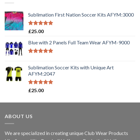
Sublimation First Nation Soccer Kits AFYM:3000
Rated
5.00
£
25.00
out of 5
Blue with 2 Panels Full Team Wear AFYM-9000
Rated
5.00
out of 5
Sublimation Soccer Kits with Unique Art
AFYM:2047
Rated
5.00
£
25.00
out of 5
ABOUT US
We are specialized in creating unique Club Wear Products