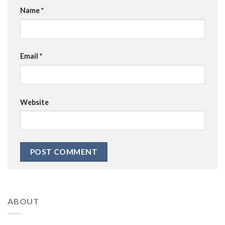
Name
*
Email
*
Website
ABOUT