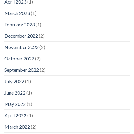
April 2023
(1)
March 2023
(1)
February 2023
(1)
December 2022
(2)
November 2022
(2)
October 2022
(2)
September 2022
(2)
July 2022
(1)
June 2022
(1)
May 2022
(1)
April 2022
(1)
March 2022
(2)