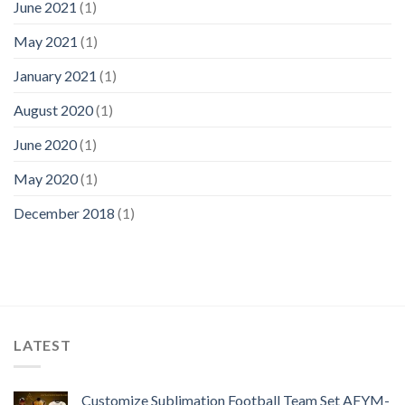
June 2021
(1)
May 2021
(1)
January 2021
(1)
August 2020
(1)
June 2020
(1)
May 2020
(1)
December 2018
(1)
LATEST
Customize Sublimation Football Team Set AFYM-