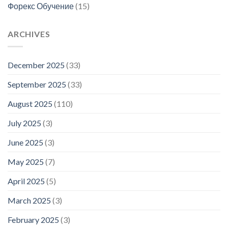
Форекс Обучение
(15)
ARCHIVES
December 2025
(33)
September 2025
(33)
August 2025
(110)
July 2025
(3)
June 2025
(3)
May 2025
(7)
April 2025
(5)
March 2025
(3)
February 2025
(3)