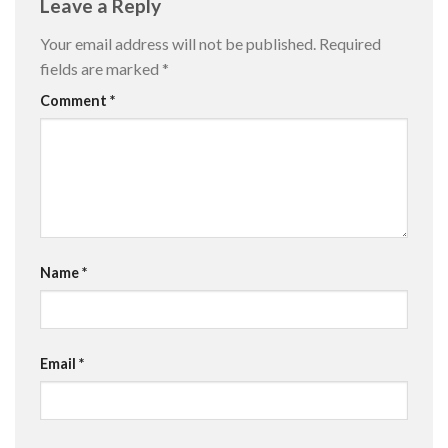
Leave a Reply
Your email address will not be published.
Required
fields are marked
*
Comment
*
Name
*
Email
*