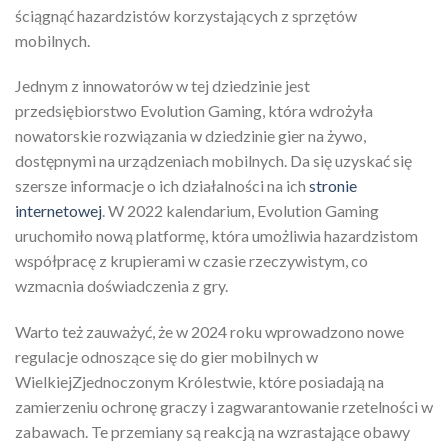
ściągnąć hazardzistów korzystających z sprzętów
mobilnych.
Jednym z innowatorów w tej dziedzinie jest
przedsiębiorstwo Evolution Gaming, która wdrożyła
nowatorskie rozwiązania w dziedzinie gier na żywo,
dostępnymi na urządzeniach mobilnych. Da się uzyskać się
szersze informacje o ich działalności na ich
stronie
internetowej
. W 2022 kalendarium, Evolution Gaming
uruchomiło nową platformę, która umożliwia hazardzistom
współpracę z krupierami w czasie rzeczywistym, co
wzmacnia doświadczenia z gry.
Warto też zauważyć, że w 2024 roku wprowadzono nowe
regulacje odnoszące się do gier mobilnych w
WielkiejZjednoczonym Królestwie, które posiadają na
zamierzeniu ochronę graczy i zagwarantowanie rzetelności w
zabawach. Te przemiany są reakcją na wzrastające obawy