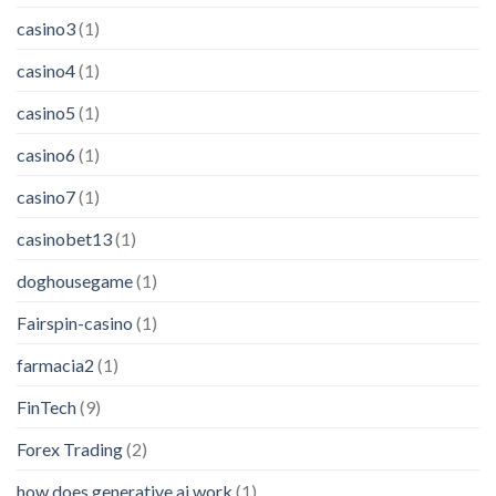
casino3
(1)
casino4
(1)
casino5
(1)
casino6
(1)
casino7
(1)
casinobet13
(1)
doghousegame
(1)
Fairspin-casino
(1)
farmacia2
(1)
FinTech
(9)
Forex Trading
(2)
how does generative ai work
(1)