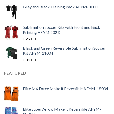
Gray and Black Training Pack AFYM-8008
Sublimation Soccer Kits with Front and Back
Printing AFYM:2023
£
25.00
Black and Green Reversible Sublimation Soccer
Kit AFYM:11004
£
33.00
FEATURED
Elite MX Force Make it Reversible AFYM-18004
Elite Super Arrow Make it Reversible AFYM-